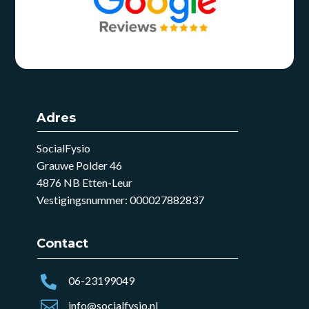
Adres
SocialFysio
Grauwe Polder 46
4876 NB Etten-Leur
Vestigingsnummer: 000027882837
Contact

06-23199049

info@socialfysio.nl