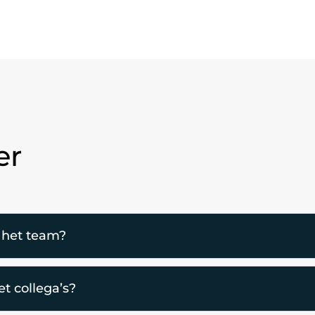
er
n het team?
t collega’s?