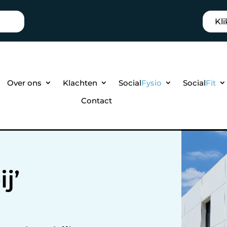
Kli
Over ons
Klachten
Social
Fysio
Social
Fit
Contact
j’