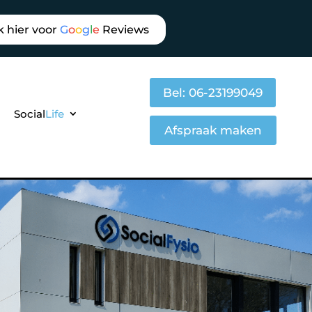
k hier voor
G
o
o
g
l
e
Reviews
Bel: 06-23199049
Social
Life
Afspraak maken