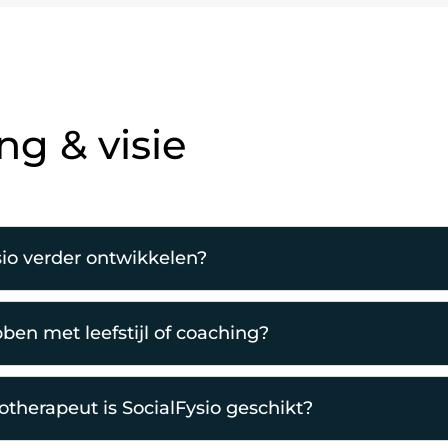
ng & visie
sio verder ontwikkelen?
bben met leefstijl of coaching?
iotherapeut is SocialFysio geschikt?