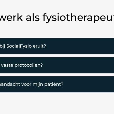
werk als fysiotherapeu
ij SocialFysio eruit?
 vaste protocollen?
 aandacht voor mijn patiënt?