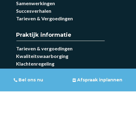
Samenwerkingen
Succesverhalen
Tarieven & Vergoedingen
Praktijk informatie
Tarieven & vergoedingen
Kwaliteitswaarborging
Klachtenregeling
Disclaimer
Privacyverklaring
Bel ons nu
Afspraak inplannen
Samenwerkingen
Voor verwijzers
Overige informatie
KVK:58547894
Knab: NL72KNAB0254973876