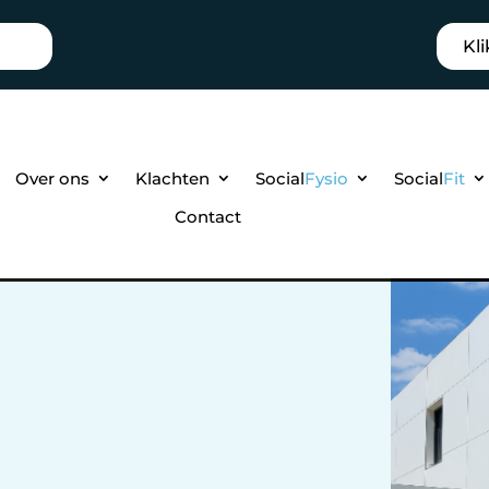
Kli
Over ons
Klachten
Social
Fysio
Social
Fit
Contact