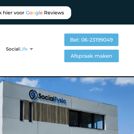
k hier voor
G
o
o
g
l
e
Reviews
Bel: 06-23199049
Social
Life
Afspraak maken