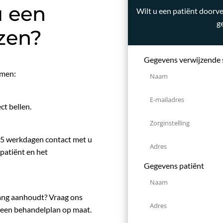
u een
Wilt u een patiënt doorve
g
zen?
Gegevens verwijzende s
emen:
ct bellen.
n 5 werkdagen contact met u
patiënt en het
Gegevens patiënt
 lang aanhoudt? Vraag ons
 een behandelplan op maat.