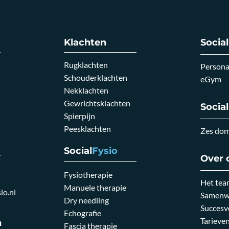
Klachten
Social
Rugklachten
Personal
Schouderklachten
eGym
Nekklachten
Gewrichtsklachten
Social
Spierpijn
Peesklachten
Zes do
Social
Fysio
Over 
Fysiotherapie
Het tea
Manuele therapie
io.nl
Samenw
Dry needling
Succesv
Echografie
Tarieve
n
Fascia therapie