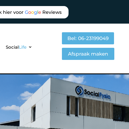
k hier voor
G
o
o
g
l
e
Reviews
Bel: 06-23199049
Social
Life
Afspraak maken