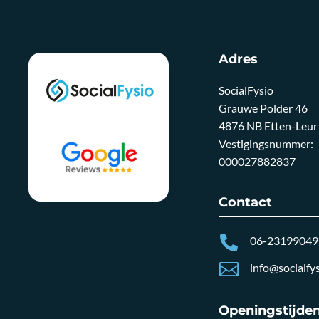
Adres
SocialFysio
Grauwe Polder 46
4876 NB Etten-Leur
Vestigingsnummer:
000027882837
Contact

06-23199049

info@socialfys
Openingstijde