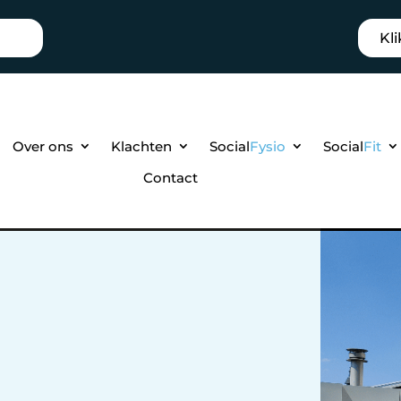
Kli
Over ons
Klachten
Social
Fysio
Social
Fit
Contact