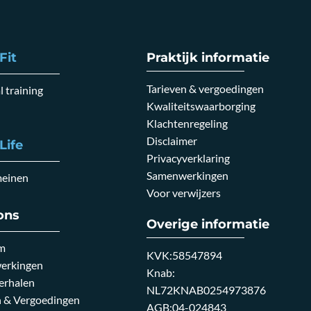
Fit
Praktijk informatie
Tarieven & vergoedingen
 training
Kwaliteitswaarborging
Klachtenregeling
Disclaimer
Life
Privacyverklaring
Samenwerkingen
meinen
Voor verwijzers
ons
Overige informatie
m
KVK:58547894
erkingen
Knab:
erhalen
NL72KNAB0254973876
n & Vergoedingen
AGB:04-024843