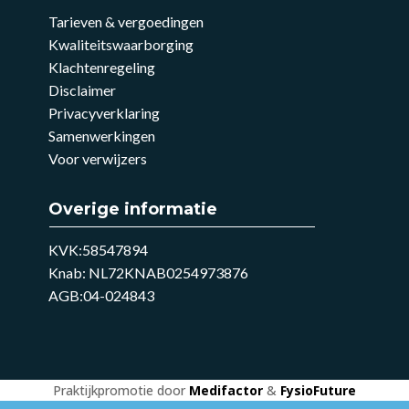
Tarieven & vergoedingen
Kwaliteitswaarborging
Klachtenregeling
Disclaimer
Privacyverklaring
Samenwerkingen
Voor verwijzers
Overige informatie
KVK:58547894
Knab: NL72KNAB0254973876
AGB:04-024843
Praktijkpromotie door
Medifactor
&
FysioFuture