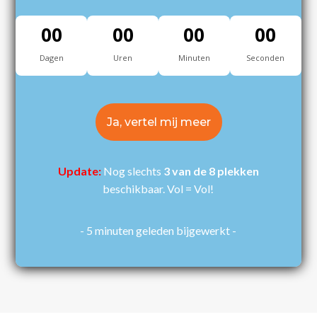
00
00
00
00
Dagen
Uren
Minuten
Seconden
Ja, vertel mij meer
Update:
Nog slechts
3 van de 8 plekken
beschikbaar. Vol = Vol!
- 5 minuten geleden bijgewerkt -