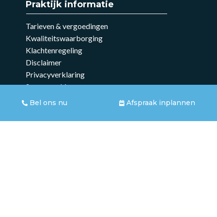
Praktijk informatie
Tarieven & vergoedingen
Kwaliteitswaarborging
Klachtenregeling
Disclaimer
Privacyverklaring
Samenwerkingen
Voor verwijzers
Bel ons nu
Afspraak inplannen
Overige informatie
KVK:58547894
Knab: NL72KNAB0254973876
AGB:04-024843