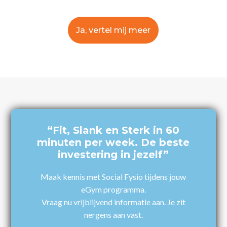
Ja, vertel mij meer
“Fit, Slank en Sterk in 60
minuten per week. De beste
investering in jezelf”
Maak kennis met Social Fysio tijdens jouw
eGym programma.
Vraag nu vrijblijvend informatie aan. Je zit
nergens aan vast.