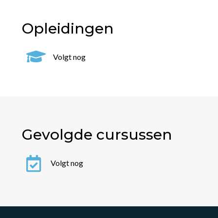
Opleidingen

Volgt nog
Gevolgde cursussen

Volgt nog